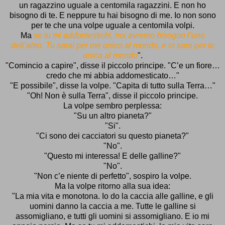
un ragazzino uguale a centomila ragazzini. E non ho
bisogno di te. E neppure tu hai bisogno di me. Io non sono
per te che una volpe uguale a centomila volpi.
Ma
se tu mi addomestichi, noi avremo bisogno l’uno
dell’altro. Tu sarai per me unico al mondo, e io saro per te
unica al mondo
".
"Comincio a capire", disse il piccolo principe. "C’e un fiore…
credo che mi abbia addomesticato…"
"E possibile", disse la volpe. "Capita di tutto sulla Terra…"
"Oh! Non è sulla Terra", disse il piccolo principe.
La volpe sembro perplessa:
"Su un altro pianeta?"
"Si".
"Ci sono dei cacciatori su questo pianeta?"
"No".
"Questo mi interessa! E delle galline?"
"No".
"Non c’e niente di perfetto", sospiro la volpe.
Ma la volpe ritorno alla sua idea:
"La mia vita e monotona. Io do la caccia alle galline, e gli
uomini danno la caccia a me. Tutte le galline si
assomigliano, e tutti gli uomini si assomigliano. E io mi