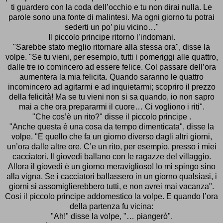
ti guardero con la coda dell’occhio e tu non dirai nulla. Le
parole sono una fonte di malintesi. Ma ogni giorno tu potrai
sederti un po’ piu vicino…"
Il piccolo principe ritorno l’indomani.
"Sarebbe stato meglio ritornare alla stessa ora", disse la
volpe. "Se tu vieni, per esempio, tutti i pomeriggi alle quattro,
dalle tre io comincero ad essere felice. Col passare dell’ora
aumentera la mia felicita. Quando saranno le quattro
incomincero ad agitarmi e ad inquietarmi; scopriro il prezzo
della felicità! Ma se tu vieni non si sa quando, io non sapro
mai a che ora prepararmi il cuore… Ci vogliono i riti".
"Che cos’è un rito?" disse il piccolo principe .
"Anche questa è una cosa da tempo dimenticata", disse la
volpe. "E quello che fa un giorno diverso dagli altri giorni,
un’ora dalle altre ore. C’e un rito, per esempio, presso i miei
cacciatori. Il giovedi ballano con le ragazze del villaggio.
Allora il giovedi è un giorno meraviglioso! Io mi spingo sino
alla vigna. Se i cacciatori ballassero in un giorno qualsiasi, i
giorni si assomiglierebbero tutti, e non avrei mai vacanza".
Cosi il piccolo principe addomestico la volpe. E quando l’ora
della partenza fu vicina:
"Ah!" disse la volpe, "… piangerò".