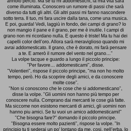
annoio percio. Ma se tu mi addomestichi, la mia vita sara
come illuminata. Conoscero un rumore di passi che sarà
diverso da tutti gli altri. Gli altri passi mi fanno nascondere
sotto terra. Il tuo, mi fara uscire dalla tana, come una musica.
E poi, guarda! Vedi, laggiù in fondo, dei campi di grano? Io
non mangio il pane e il grano, per me è inutile. I campi di
grano non mi ricordano nulla. E questo è triste! Ma tu hai dei
capelli color dell’oro. Allora sarà meraviglioso quando mi
avrai addomesticato. Il grano, che è dorato, mi farà pensare
a te. E amerò il rumore del vento nel grano…"
La volpe tacque e guardo a lungo il piccolo principe:
"Per favore… addomesticami", disse.
"Volentieri", rispose il piccolo principe, "ma non ho molto
tempo, però. Ho da scoprire degli amici, e da conoscere
molte cose".
"Non si conoscono che le cose che si addomesticano",
disse la volpe. "Gli uomini non hanno più tempo per
conoscere nulla. Comprano dai mercanti le cose già fatte.
Ma siccome non esistono mercanti di amici, gli uomini non
hanno piu amici. Se tu vuoi un amico addomesticami!"
"Che bisogna fare?" domando il piccolo principe.
"Bisogna essere molto pazienti", rispose la volpe. "In
principio tu ti sederai un po’ lontano da me, cosi, nell’erba. Io