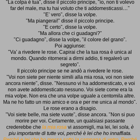
"La colpa è tua", disse il piccolo principe, "io, non ti volevo
far del male, ma tu hai voluto che ti addomesticassi…"
"E' vero", disse la volpe.
"Ma piangerai!" disse il piccolo principe.
"E certo", disse la volpe.
"Ma allora che ci guadagni?"
"Ci guadagno", disse la volpe, "il colore del grano".
Poi aggiunse:
"Va’ a rivedere le rose. Capirai che la tua rosa è unica al
mondo. Quando ritornerai a dirmi addio, ti regalerò un
segreto".
Il piccolo principe se ne andò a rivedere le rose.
"Voi non siete per niente simili alla mia rosa, voi non siete
ancora niente", disse. "Nessuno vi ha addomesticato, e voi
non avete addomesticato nessuno. Voi siete come era la
mia volpe. Non era che una volpe uguale a centomila altre.
Ma ne ho fatto un mio amico e ora e per me unica al mondo".
Le rose erano a disagio.
"Voi siete belle, ma siete vuote", disse ancora. "Non si puo
morire per voi. Certamente, un qualsiasi passante
crederebbe che
la mia rosa
vi assomigli, ma lei, lei
sola, è
piu importante di tutte voi, perché è lei che ho innaffiata.
Perché e lei che ho messa sotto la campana di vetro. Perché