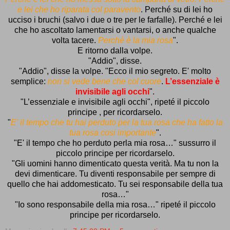
e lei che ho riparata col paravento
. Perché su di lei ho
ucciso i bruchi (salvo i due o tre per le farfalle). Perché e lei
che ho ascoltato lamentarsi o vantarsi, o anche qualche
volta tacere.
Perché è la mia rosa
".
E ritorno dalla volpe.
"Addio", disse.
"Addio", disse la volpe. "Ecco il mio segreto. E' molto
semplice:
non si vede bene che col cuore
.
L’essenziale è
invisibile agli occhi
".
"L’essenziale e invisibile agli occhi", ripeté il piccolo
principe , per ricordarselo.
"
E' il tempo che tu hai perduto per la tua rosa che ha fatto la
tua rosa cosi importante
".
"E' il tempo che ho perduto perla mia rosa…" sussurro il
piccolo principe per ricordarselo.
"Gli uomini hanno dimenticato questa verità. Ma tu non la
devi dimenticare. Tu diventi responsabile per sempre di
quello che hai addomesticato. Tu sei responsabile della tua
rosa…"
"Io sono responsabile della mia rosa…" ripeté il piccolo
principe per ricordarselo.