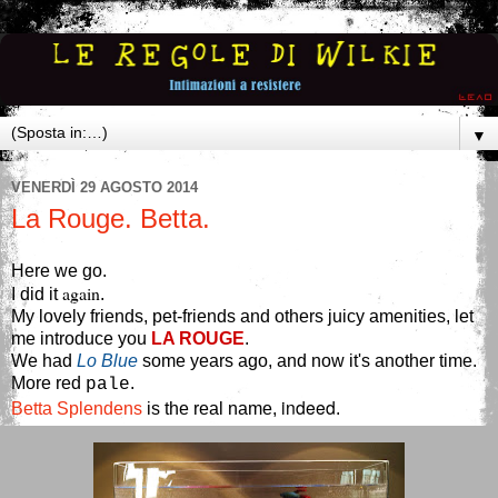
▼
VENERDÌ 29 AGOSTO 2014
La Rouge. Betta.
Here we go.
again
I did it
.
My lovely friends, pet-friends and others juicy amenities, let
me introduce you
LA ROUGE
.
We had
Lo Blue
some years ago, and now it's another time.
More
red
.
pale
indeed
Betta Splendens
is the real name,
.