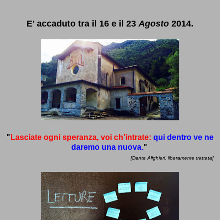
E'
accaduto
tra il 16 e il 23
Agosto
2014.
"
Lasciate ogni speranza, voi ch'intrate:
qui dentro ve ne
daremo una nuova.
"
[Dante Alighieri, liberamente trattata]