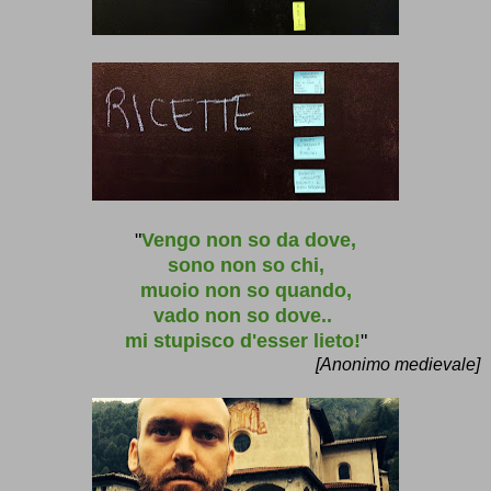
"
Vengo non so da dove,
sono non so chi,
muoio non so quando,
vado non so dove..
mi stupisco d'esser lieto!
"
[Anonimo medievale]