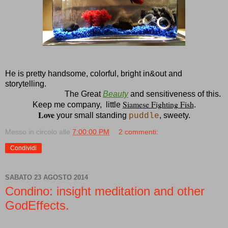
He is pretty handsome, colorful, bright in&out and
storytelling.
The Great
Beauty
and sensitiveness of this.
Siamese Fighting Fish
Keep me company, little
.
Love
your small standing
, sweety.
puddle
Messo in circolo alle
7:00:00 PM
2 commenti:
Condividi
SABATO 23 AGOSTO 2014
Condino: insight meditation and other
GodEffects.