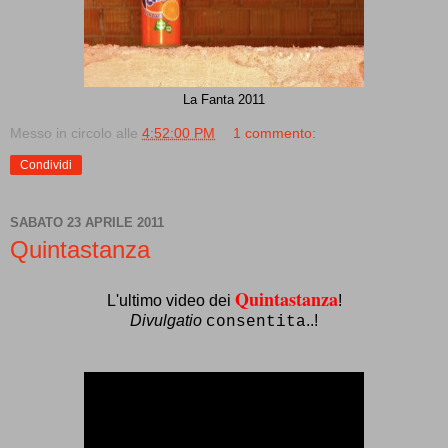
La Fanta 2011
Messo in circolo alle
4:52:00 PM
1 commento:
Condividi
SABATO 23 APRILE 2011
Quintastanza
Quintastanza
L'ultimo video dei
!
Divulgatio
..!
consentita