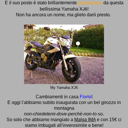
E il suo posto è stato
brillantemente
guadagnato
da questa
XJ6
bellissima
Yamaha
!
Non ha ancora un
nome
, ma glielo darò presto.
My Yamaha XJ6
Fiorio
Cambiamenti in casa
!
E oggi l'abbiamo subito inaugurata con un bel girozzo in
montagna
non-chiedetemi-dove-perchè-non-lo-so
.
So solo che abbiamo mangiato a
Malga IMA
e con 15€ ci
siamo imbugati all'inverosimile e bene!