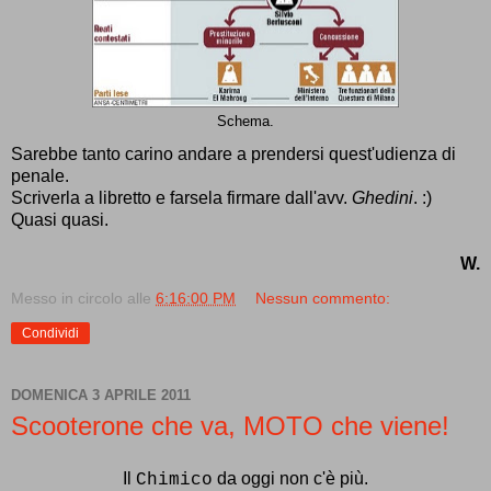
Schema.
Sarebbe tanto carino andare a prendersi quest'udienza di
penale.
Scriverla a
libretto
e farsela firmare dall'avv.
Ghedini
. :)
Quasi quasi.
W.
Messo in circolo alle
6:16:00 PM
Nessun commento:
Condividi
DOMENICA 3 APRILE 2011
Scooterone che va, MOTO che viene!
Il
da oggi non c'è più.
Chimico