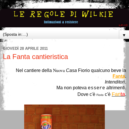
▼
GIOVEDÌ 28 APRILE 2011
La Fanta cantieristica
Nuova
Nel cantiere della
Casa
Fiorio
qualcuno beve la
Fanta
.
Intenditori
.
Ma non poteva
altrimenti.
essere
Fan
ta
Dove c'è
c'è
.
Fiorio