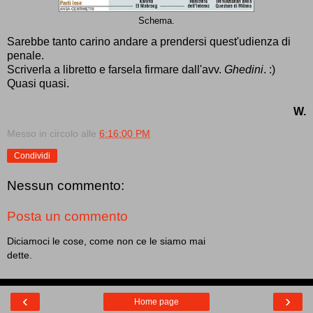
Schema.
Sarebbe tanto carino andare a prendersi quest'udienza di
penale.
Scriverla a
libretto
e farsela firmare dall'avv.
Ghedini
. :)
Quasi quasi.
W.
Messo in circolo alle
6:16:00 PM
Condividi
Nessun commento:
Posta un commento
Diciamoci le cose, come non ce le siamo mai
dette.
‹
›
Home page