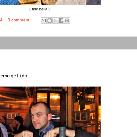
E foto bella 3
M
3 commenti:
nverno
.
gelido