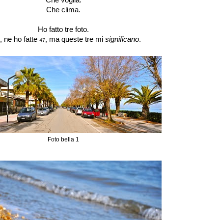
Che clima.
Ho fatto tre foto.
, ne ho fatte
, ma queste tre mi
significano
.
47
Foto bella 1