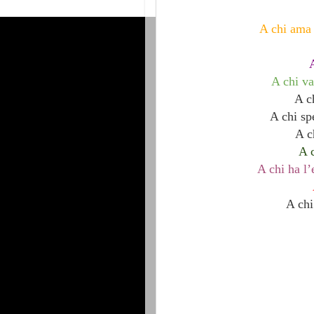
A chi ama 
A
A chi va
A c
A chi sp
A c
A c
A chi ha l
A chi