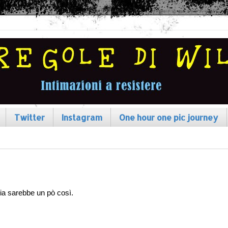
Twitter
Instagram
One hour one pic journey
ia sarebbe un pò così.