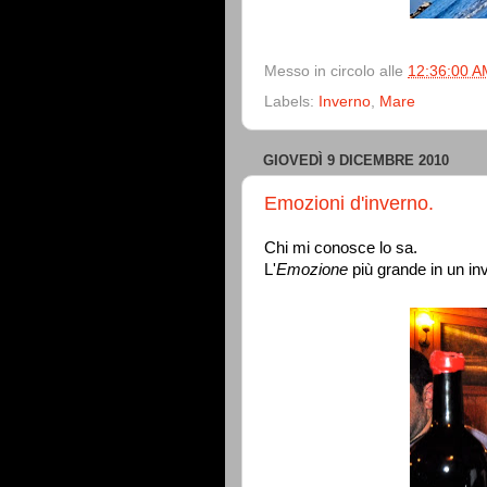
Messo in circolo alle
12:36:00 A
Labels:
Inverno
,
Mare
GIOVEDÌ 9 DICEMBRE 2010
Emozioni d'inverno.
Chi mi conosce lo sa.
L'
Emozione
più grande in un i