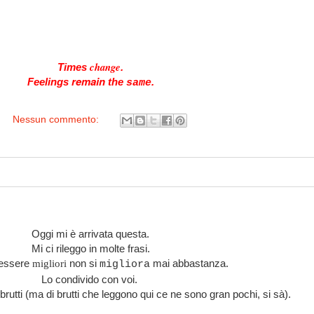
change
Times
.
remain
Feelings
the
.
same
Nessun commento:
Oggi mi è arrivata questa.
Mi ci rileggo in molte frasi.
'essere
non si
mai abbastanza.
migliori
migliora
Lo condivido con voi.
brutti
(ma di brutti che leggono qui ce ne sono gran pochi, si sà).