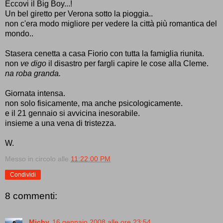
Eccovi il Big Boy...!
Un bel giretto per Verona sotto la pioggia..
non c'era modo migliore per vedere la città più romantica del
mondo..
Stasera cenetta a casa Fiorio con tutta la famiglia riunita.
non
ve digo
il disastro per fargli capire le cose alla Cleme.
na roba granda.
Giornata intensa.
non solo fisicamente, ma anche psicologicamente.
e il 21 gennaio si avvicina inesorabile.
insieme a una vena di tristezza.
W.
Messo in circolo alle
11:22:00 PM
Condividi
8 commenti:
Michy
16 gennaio 2008 alle ore 23:54