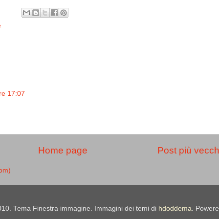
e
re 17:07
Home page
Post più vecch
tom)
010. Tema Finestra immagine. Immagini dei temi di
hdoddema
. Power