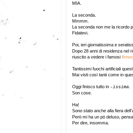
MIA.
La seconda.
Mmmm.
La seconda non me la ricordo pi
Fidatevi.
Poi, ieri giornatissima e serati
Dopo 28 anni di residenza nel r
riuscito a vedere i famosi
firew
Tantissimi fuochi artificiali que
Mai visti così tanti come in que
Oggi finisco tutto in
.
-issima
Son cose.
Ha!
Sono stato anche alla fiera del
Però mi ha un pò deluso, pensav
Per dire, insomma.