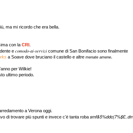
ù, ma mi ricordo che era bella.
ssima con la
CRI
.
comodo-ai-servizi
idente e
comune di San Bonifacio sono finalmente
orks
a Soave dove bruciano il castello e altre
.
menate amene
st'anno per Wilkie!
sto ultimo periodo.
l'arredamento a Verona oggi.
smf&5%ddc(7%$£..dm
o di trovare più spunti e invece c'è tanta roba