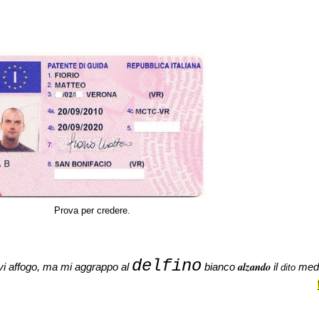
Prova per credere.
delfino
alzando
vi
affogo
, ma mi
aggrappo
al
bianco
il
medi
dito