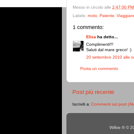
Messo in circolo alle
2:47:00 PM
Labels:
moto
,
Patente
,
Viaggiar
1 commento:
Elisa
ha detto...
Complimenti!!!
Saluti dal mare greco! :)
20 settembre 2010 alle o
Posta un commento
Post più recente
Iscriviti a:
Commenti sul post (A
Wilkie ® © 2