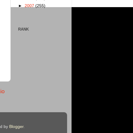
►
2007
(255)
RANK
io
ed by
Blogger
.