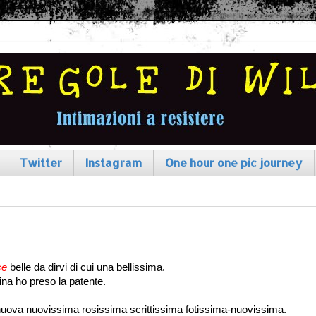
Twitter
Instagram
One hour one pic journey
se
belle da dirvi di cui una bellissima.
ina ho preso la
patente
.
uova nuovissima rosissima scrittissima fotissima-nuovissima.