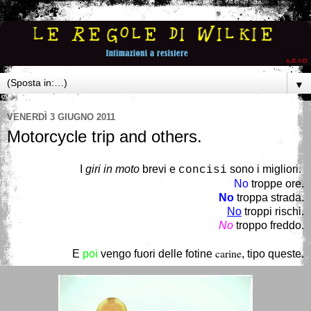
▼
VENERDÌ 3 GIUGNO 2011
Motorcycle trip and others.
I
giri in moto
brevi
e
sono i migliori.
concisi
No
troppe ore.
No
troppa strada.
No
troppi rischi.
No
troppo freddo.
carine
E
poi
vengo fuori delle
fotine
, tipo queste.