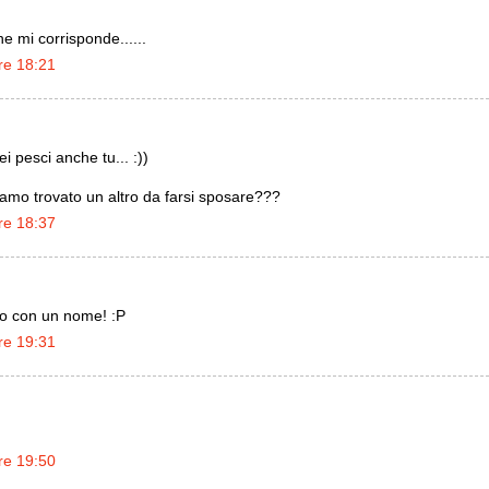
ne mi corrisponde......
re 18:21
i pesci anche tu... :))
amo trovato un altro da farsi sposare???
re 18:37
no con un nome! :P
re 19:31
re 19:50