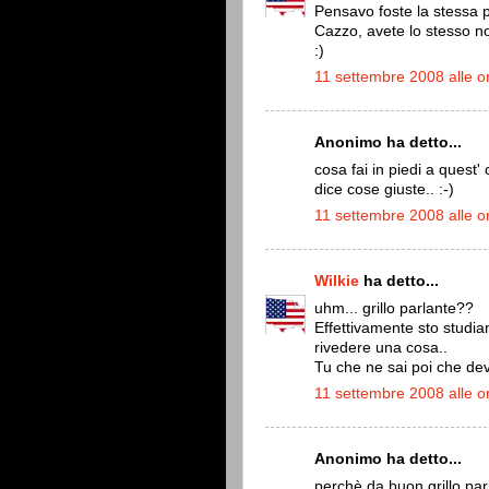
Pensavo foste la stessa 
Cazzo, avete lo stesso 
:)
11 settembre 2008 alle o
Anonimo ha detto...
cosa fai in piedi a quest' 
dice cose giuste.. :-)
11 settembre 2008 alle o
Wilkie
ha detto...
uhm... grillo parlante??
Effettivamente sto studia
rivedere una cosa..
Tu che ne sai poi che dev
11 settembre 2008 alle o
Anonimo ha detto...
perchè da buon grillo par