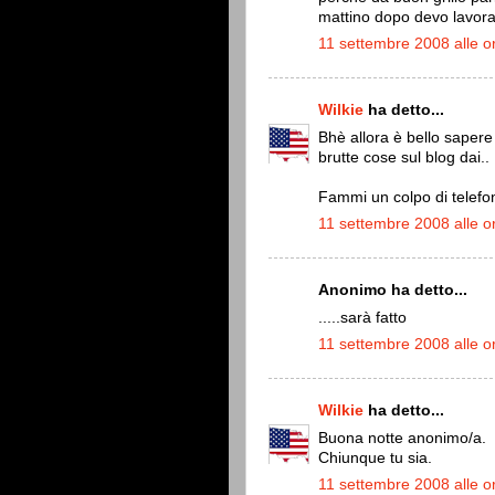
mattino dopo devo lavorare 
11 settembre 2008 alle o
Wilkie
ha detto...
Bhè allora è bello sapere
brutte cose sul blog dai..
Fammi un colpo di telefono
11 settembre 2008 alle o
Anonimo ha detto...
.....sarà fatto
11 settembre 2008 alle o
Wilkie
ha detto...
Buona notte anonimo/a.
Chiunque tu sia.
11 settembre 2008 alle o