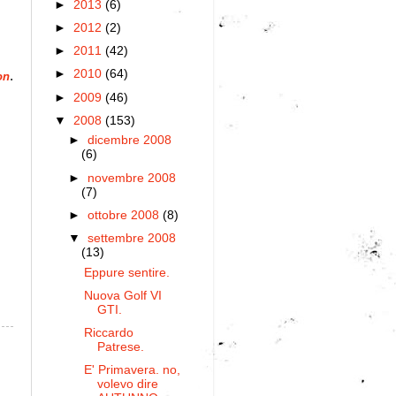
►
2013
(6)
►
2012
(2)
►
2011
(42)
►
2010
(64)
.
on
►
2009
(46)
▼
2008
(153)
►
dicembre 2008
(6)
►
novembre 2008
(7)
►
ottobre 2008
(8)
▼
settembre 2008
(13)
Eppure sentire.
Nuova Golf VI
GTI.
Riccardo
Patrese.
E' Primavera. no,
volevo dire