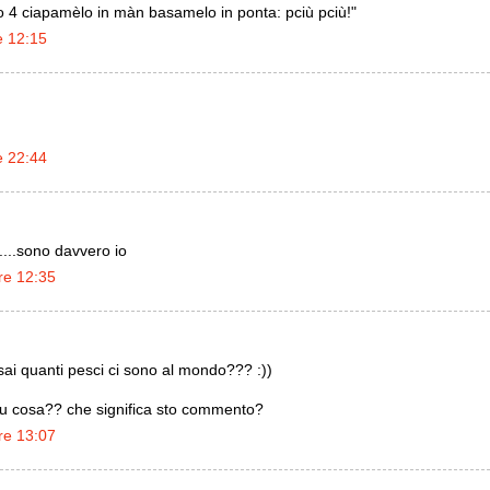
4 ciapamèlo in màn basamelo in ponta: pciù pciù!"
e 12:15
e 22:44
....sono davvero io
re 12:35
i quanti pesci ci sono al mondo??? :))
u cosa?? che significa sto commento?
re 13:07