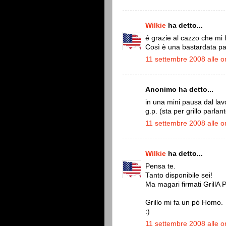
Wilkie
ha detto...
é grazie al cazzo che mi fa
Così è una bastardata pa
11 settembre 2008 alle o
Anonimo ha detto...
in una mini pausa dal lav
g.p. (sta per grillo parlant
11 settembre 2008 alle o
Wilkie
ha detto...
Pensa te.
Tanto disponibile sei!
Ma magari firmati GrillA 
Grillo mi fa un pò Homo.
:)
11 settembre 2008 alle o