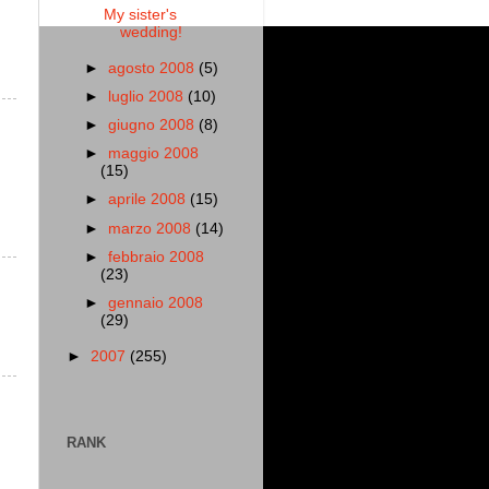
My sister's
wedding!
►
agosto 2008
(5)
►
luglio 2008
(10)
►
giugno 2008
(8)
►
maggio 2008
(15)
►
aprile 2008
(15)
►
marzo 2008
(14)
►
febbraio 2008
(23)
►
gennaio 2008
(29)
►
2007
(255)
RANK