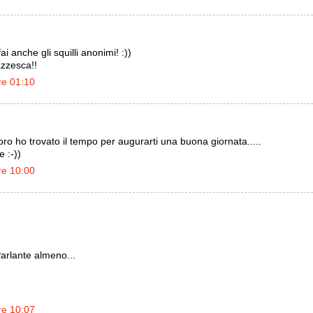
i anche gli squilli anonimi! :))
zzesca!!
re 01:10
oro ho trovato il tempo per augurarti una buona giornata.....
e :-))
re 10:00
Parlante almeno...
re 10:07