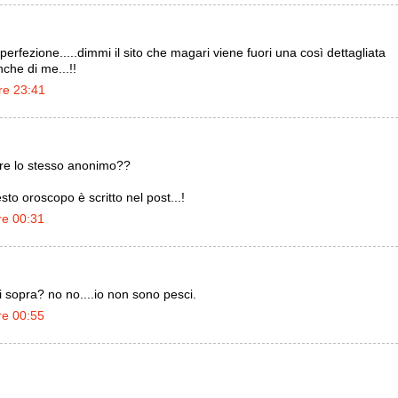
a perfezione.....dimmi il sito che magari viene fuori una così dettagliata
nche di me...!!
re 23:41
e lo stesso anonimo??
esto oroscopo è scritto nel post...!
re 00:31
i sopra? no no....io non sono pesci.
re 00:55