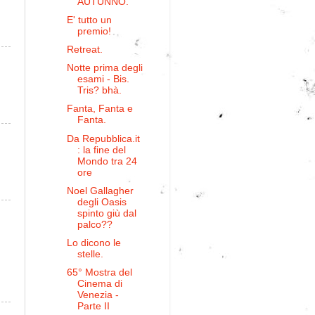
AUTUNNO.
E' tutto un
premio!
Retreat.
Notte prima degli
esami - Bis.
Tris? bhà.
Fanta, Fanta e
Fanta.
Da Repubblica.it
: la fine del
Mondo tra 24
ore
Noel Gallagher
degli Oasis
spinto giù dal
palco??
Lo dicono le
stelle.
65° Mostra del
Cinema di
Venezia -
Parte II