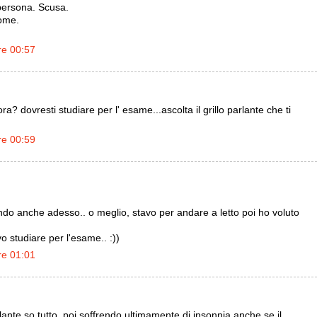
persona. Scusa.
nome.
re 00:57
ora? dovresti studiare per l' esame...ascolta il grillo parlante che ti
re 00:59
ndo anche adesso.. o meglio, stavo per andare a letto poi ho voluto
o studiare per l'esame.. :))
re 01:01
lante so tutto..poi soffrendo ultimamente di insonnia anche se il