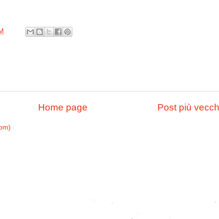
PM
Home page
Post più vecch
tom)