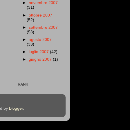
►
novembre 2007
(31)
►
ottobre 2007
(52)
►
settembre 2007
(53)
►
agosto 2007
(33)
►
luglio 2007
(42)
►
giugno 2007
(1)
RANK
ed by
Blogger
.