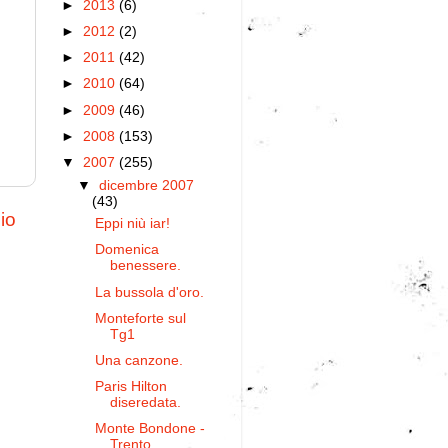
►
2013
(6)
►
2012
(2)
►
2011
(42)
►
2010
(64)
►
2009
(46)
►
2008
(153)
▼
2007
(255)
▼
dicembre 2007
(43)
io
Eppi niù iar!
Domenica
benessere.
La bussola d'oro.
Monteforte sul
Tg1
Una canzone.
Paris Hilton
diseredata.
Monte Bondone -
Trento