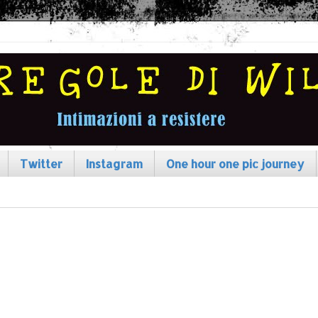
Twitter
Instagram
One hour one pic journey