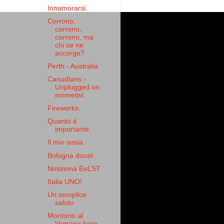
Innamorarsi.
Corrono,
corrono,
corrono, ma
chi se ne
accorge?
Perth - Australia
Canadians -
Unplugged on
emmetivì
Fireworks.
Quanto è
importante.
Il mio sosia.
Bologna docet.
Notiziona EeLST
Italia UNO!
Un semplice
saluto
Montorio al
Vomano here