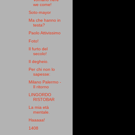
we come!
Soto-mayor
Ma che hanno in
testa?
Paolo Attivissimo
Foto!
Il furto del
secolo!
Il degheio.
Per chi non lo
sapesse:
Milano Palermo -
Il ritorno
LINGORDO
RISTOBAR
La mia età
mentale.
Haaaaa!
1408