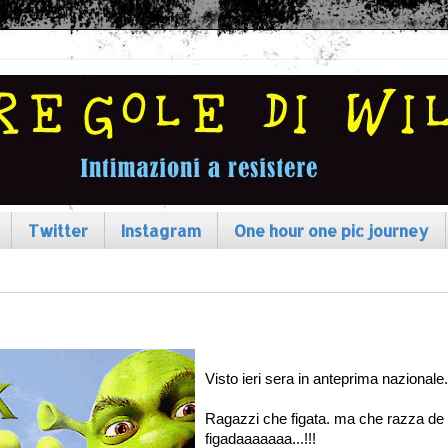
Twitter
Instagram
One hour one pic journey
Visto ieri sera in anteprima nazionale.
Ragazzi che figata. ma che razza de
figadaaaaaaa...!!!