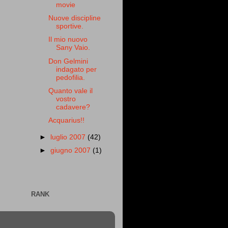
movie
Nuove discipline
sportive.
Il mio nuovo
Sany Vaio.
Don Gelmini
indagato per
pedofilia.
Quanto vale il
vostro
cadavere?
Acquarius!!
►
luglio 2007
(42)
►
giugno 2007
(1)
RANK