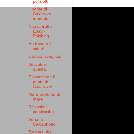
poliziotti
Il ponte di
Calatrava
montato!
Nuova truffa
Ebay -
Phishing
Ho trovato il
video!
Caruso, svegliati.
Beccatevi
questa.
E avanti con il
ponte di
Calatrava!
Mare profumo di
mare.
Riflessioni.
condivisibili.
Adriana
Calcanhotto
Turistas, the