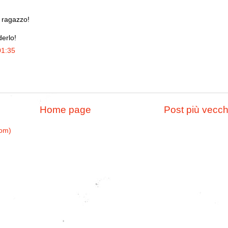
 ragazzo!
erlo!
01:35
Home page
Post più vecch
tom)