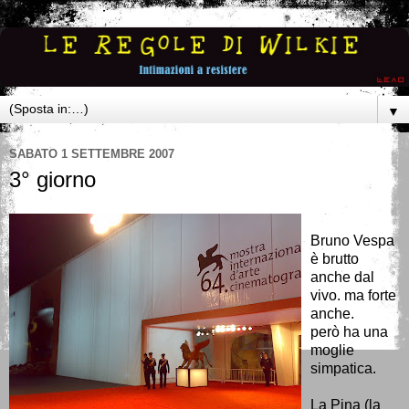
▼
SABATO 1 SETTEMBRE 2007
3° giorno
Bruno Vespa
è brutto
anche dal
vivo. ma forte
anche.
però ha una
moglie
simpatica.
La Pina (la