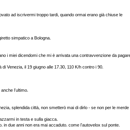
rovato ad iscrivermi troppo tardi, quando ormai erano già chiuse le
 giretto simpatico a Bologna.
ano i miei dicendomi che mi è arrivata una contravvenzione da pagar
 di Venezia, il 19 giugno alle 17.30, 110 K/h contro i 90.
 anche l'ultimo.
zia, splendida città, non smetterò mai di dirlo - se non per le merde 
zzarmi in testa e sulla giacca.
 in due anni non era mai accaduto. come l'autovelox sul ponte.