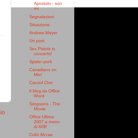
Apostolo - son
mì
Segnalazioni
Situazione.
Andrew Meyer
Un post.
Sex Pistols in
concerto!
Spider-pork
Canadians on
Mtv!
Carciof One
Il blog da Office
Word
Simpsons - The
Movie
io
Office Ultime
2007 a meno
di 60$!
Colin Mcrae