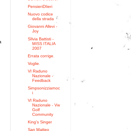
PensieriDIieri
Nuovo codice
della strada
Giovanni Allevi -
Joy
SIlvia Battisti -
a
MISS ITALIA
2007
Errata corrige.
Voglie.
VI Raduno
Nazionale -
Feedback
Simpsonizziamoc
i
VI Raduno
Nazionale - Vw
Golf
Community
King's Singer
San Matteo