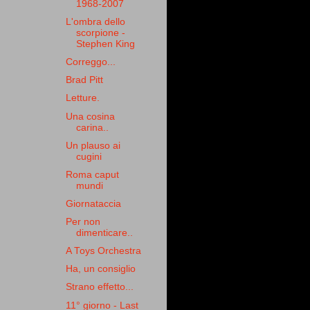
1968-2007
L'ombra dello
scorpione -
Stephen King
Correggo...
Brad Pitt
Letture.
Una cosina
carina..
Un plauso ai
cugini
Roma caput
mundi
Giornataccia
Per non
dimenticare..
A Toys Orchestra
Ha, un consiglio
Strano effetto...
11° giorno - Last