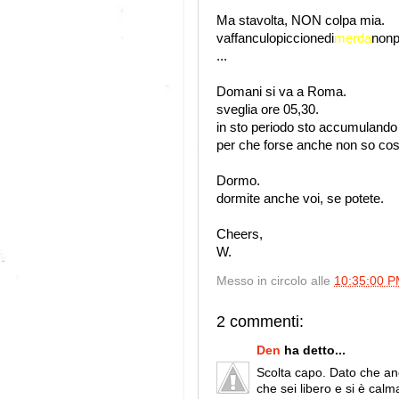
Ma stavolta, NON colpa mia.
vaffanculopiccionedi
merda
nonp
...
Domani si va a Roma.
sveglia ore 05,30.
in sto periodo sto accumulando
per che forse anche non so cos
Dormo.
dormite anche voi, se potete.
Cheers,
W.
Messo in circolo alle
10:35:00 
2 commenti:
Den
ha detto...
Scolta capo. Dato che an
che sei libero e si è calm