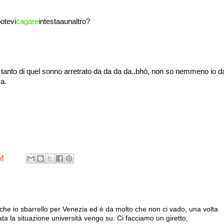
otevi
cagare
intestaaunaltro?
 tanto di quel sonno arretrato da da da da..bhò, non so nemmeno io d
a.
PM
che io sbarrello per Venezia ed è da molto che non ci vado, una volta
ata la situazione università vengo su. Ci facciamo un giretto,