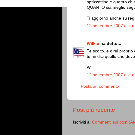
sprizzettino e quattro ch
QUANTO sia meglio segui
Ti aggiorno anche su regi
12 settembre 2007 alle o
Wilkie
ha detto...
Te scolto. e direi propri
tu mi dici quello che devo
W.
12 settembre 2007 alle o
Posta un commento
Post più recente
Iscriviti a:
Commenti sul post (A