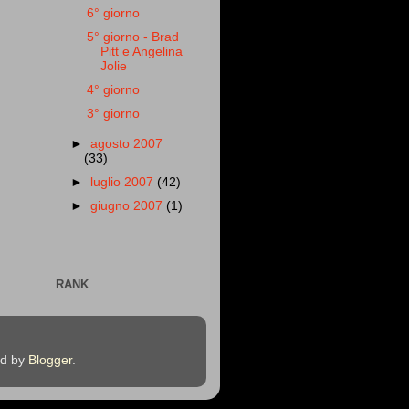
6° giorno
5° giorno - Brad
Pitt e Angelina
Jolie
4° giorno
3° giorno
►
agosto 2007
(33)
►
luglio 2007
(42)
►
giugno 2007
(1)
RANK
ed by
Blogger
.