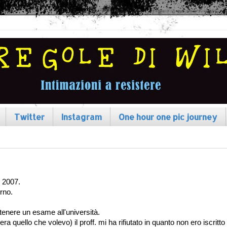
Twitter
Instagram
One hour one pic journey
e 2007.
rno.
enere un esame all'università.
ra quello che volevo) il proff. mi ha rifiutato in quanto non ero iscritto 