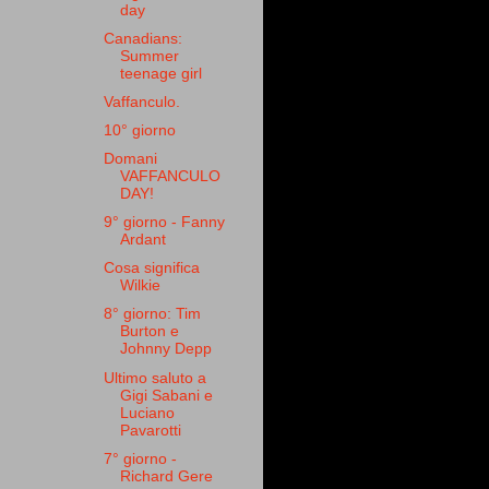
day
Canadians:
Summer
teenage girl
Vaffanculo.
10° giorno
Domani
VAFFANCULO
DAY!
9° giorno - Fanny
Ardant
Cosa significa
Wilkie
8° giorno: Tim
Burton e
Johnny Depp
Ultimo saluto a
Gigi Sabani e
Luciano
Pavarotti
7° giorno -
Richard Gere