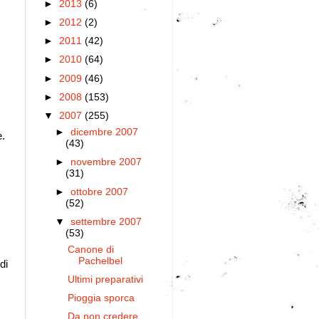
►
2013
(6)
►
2012
(2)
►
2011
(42)
►
2010
(64)
►
2009
(46)
►
2008
(153)
▼
2007
(255)
►
dicembre 2007
e.
(43)
►
novembre 2007
(31)
►
ottobre 2007
(52)
▼
settembre 2007
(53)
Canone di
Pachelbel
di
Ultimi preparativi
Pioggia sporca
Da non credere.