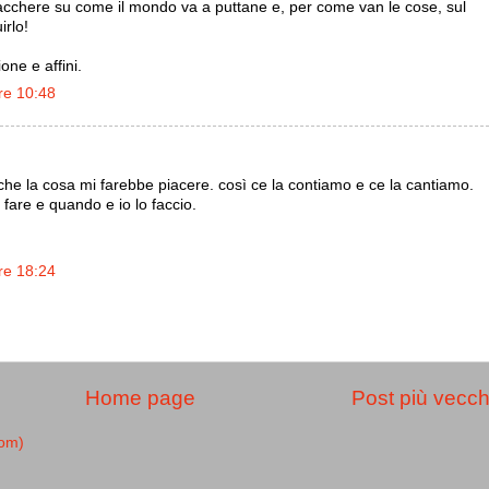
iacchere su come il mondo va a puttane e, per come van le cose, sul
rlo!
one e affini.
re 10:48
o che la cosa mi farebbe piacere. così ce la contiamo e ce la cantiamo.
 fare e quando e io lo faccio.
re 18:24
Home page
Post più vecch
tom)